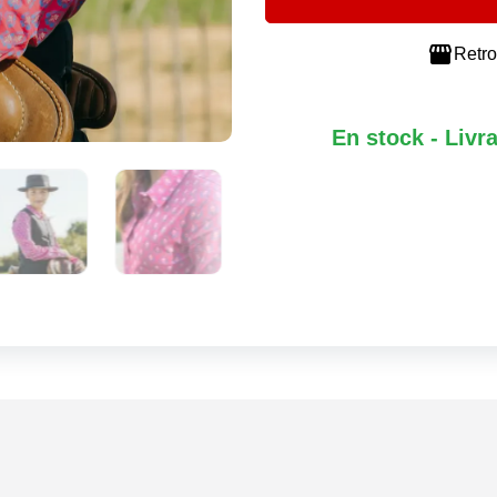

Retro
En stock - Livr