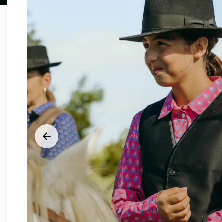






