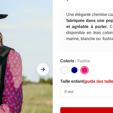
Une élégante chemise ca
fabriquée dans une pop
et agréable à porter.
Ce
disponible en trois colo
marine, blanche ou fushia
Coloris :
Fushia







Taille enfant
(guide des taill