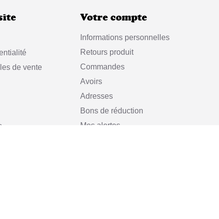
site
Votre compte
Informations personnelles
Retours produit
ntialité
Commandes
les de vente
Avoirs
Adresses
Bons de réduction
Mes alertes
s
© 2024 Vincent et Mireille
ille est une marque déposée par la
Manufacture de Confectio