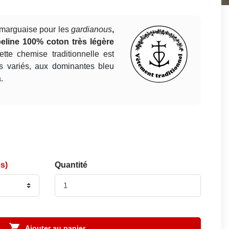
marguaise pour les
gardianous
,
eline 100% coton très légère
tte chemise traditionnelle est
ris variés, aux dominantes bleu
.
es)
Quantité

Ajouter au panier