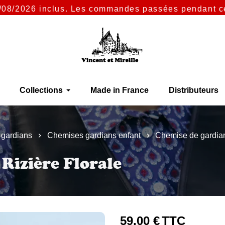
026 inclus. Les commandes passées pendant cette péri
Collections
Made in France
Distributeurs
gardians
Chemises gardians enfant
Chemise de gardian
Rizière Florale
59,00 €
TTC