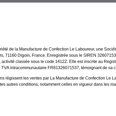
priété de la Manufacture de Confection Le Laboureur, une Société
tiers, 71160 Digoin, France. Enregistrée sous le SIREN 3260715
il, activité classée sous le code 1412Z. Elle est inscrite au R
 TVA intracommunautaire FR81326071537, témoignant de sa co
ions régissent les ventes par La Manufacture de Confection Le L
outes autres conditions, notamment celles en vigueur dans les m